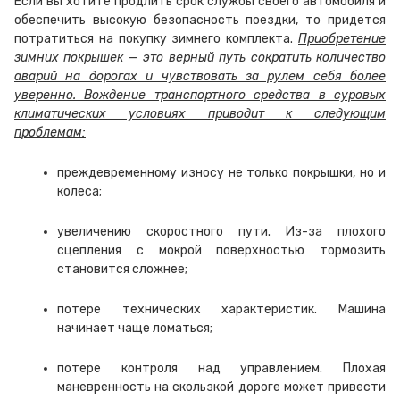
Если вы хотите продлить срок службы своего автомобиля и
обеспечить высокую безопасность поездки, то придется
потратиться на покупку зимнего комплекта.
Приобретение
зимних покрышек — это верный путь сократить количество
аварий на дорогах и чувствовать за рулем себя более
уверенно. Вождение транспортного средства в суровых
климатических условиях приводит к следующим
проблемам:
преждевременному износу не только покрышки, но и
колеса;
увеличению скоростного пути. Из-за плохого
сцепления с мокрой поверхностью тормозить
становится сложнее;
потере технических характеристик. Машина
начинает чаще ломаться;
потере контроля над управлением. Плохая
маневренность на скользкой дороге может привести