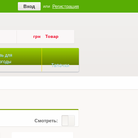
Регистрация
Вход
или
грн
Товар
вь для
огоды
Тапочки
Смотреть: