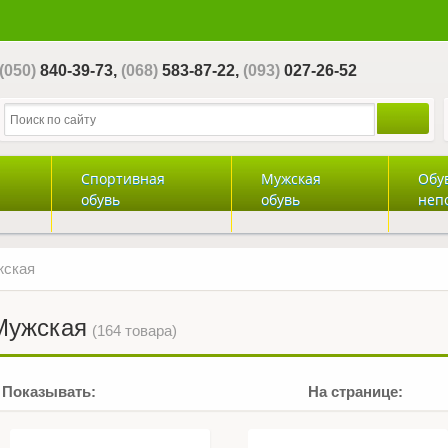
(050)
840-39-73,
(068)
583-87-22,
(093)
027-26-52
Спортивная
Мужская
Обу
обувь
обувь
неп
ская
Мужская
(164 товара)
Показывать:
На странице: