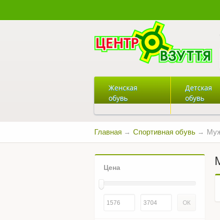
Женская
Детская
обувь
обувь
Главная
Спортивная обувь
Муж
→
→
Цена