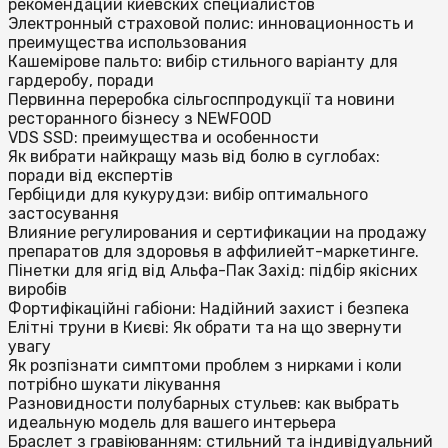
рекомендации киевских специалистов
Электронный страховой полис: инновационность и
преимущества использования
Кашемірове пальто: вибір стильного варіанту для
гардеробу, поради
Первинна переробка сільгосппродукції та новини
ресторанного бізнесу з NEWFOOD
VDS SSD: преимущества и особенности
Як вибрати найкращу мазь від болю в суглобах:
поради від експертів
Гербіциди для кукурудзи: вибір оптимального
застосування
Влияние регулирования и сертификации на продажу
препаратов для здоровья в аффилиейт-маркетинге.
Пінетки для ягід від Альфа-Пак Захід: підбір якісних
виробів
Фортифікаційні габіони: Надійний захист і безпека
Елітні труни в Києві: Як обрати та на що звернути
увагу
Як розпізнати симптоми проблем з нирками і коли
потрібно шукати лікування
Разновидности полубарных стульев: как выбрать
идеальную модель для вашего интерьера
Браслет з гравіюванням: стильний та індивідуальний