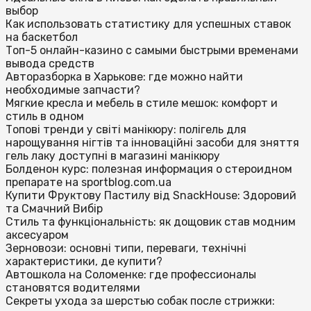
выбор
Как использовать статистику для успешных ставок
на баскетбол
Топ-5 онлайн-казино с самыми быстрыми временами
вывода средств
Авторазборка в Харькове: где можно найти
необходимые запчасти?
Мягкие кресла и мебель в стиле мешок: комфорт и
стиль в одном
Топові тренди у світі манікюру: полігель для
нарощування нігтів та інноваційні засоби для зняття
гель лаку доступні в магазині манікюру
Болденон курс: полезная информация о стероидном
препарате на sportblog.com.ua
Купити Фруктову Пастилу від SnackHouse: Здоровий
та Смачний Вибір
Стиль та функціональність: як дощовик став модним
аксесуаром
Зерновози: основні типи, переваги, технічні
характеристики, де купити?
Автошкола на Соломенке: где профессионалы
становятся водителями
Секреты ухода за шерстью собак после стрижки: