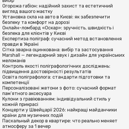
вибір
Огорожа габіон: надійний захист та естетичний
вигляд вашого маєтку
Установка скла на авто в Києві: як забезпечити
безпеку та комфорт на дорозі
Онлайн-ломбард «Оскар»: зручність, швидкість і
безпека для клієнтів у Києві
Експертиза поліграф: сучасний метод встановлення
правди в Україні
Сітка зварна оцинкована: вибір та застосування
Marshall — легендарний звук і дизайн для українських
меломанів
Контроль якості поліграфологічних досліджень:
підвищення достовірності результатів
Освіта поліграфолога: стандарти підготовки та
компетенції
Персоналізовані жетони з фото: сучасний формат
пам’ятного аксесуара
Кулони з гравіюванням: індивідуальний стиль у
кожній прикрасі
Концерти у Швейцарії 2026: найкращі майданчики
країни для музичних подій
Пасхальный декор в квартире: что реально меняет
атмосферу за 1 вечер